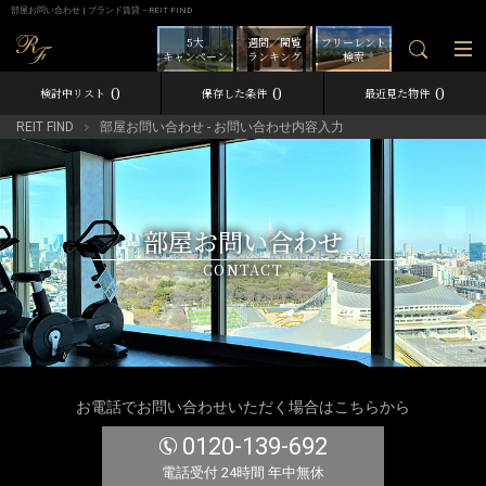
部屋お問い合わせ | ブランド賃貸－REIT FIND
5大
週間／閲覧
フリーレント
キャンペーン
ランキング
検索
0
0
0
検討中リスト
保存した条件
最近見た物件
REIT FIND
部屋お問い合わせ - お問い合わせ内容入力
部屋お問い合わせ
CONTACT
お電話でお問い合わせいただく場合はこちらから
0120-139-692
電話受付 24時間 年中無休