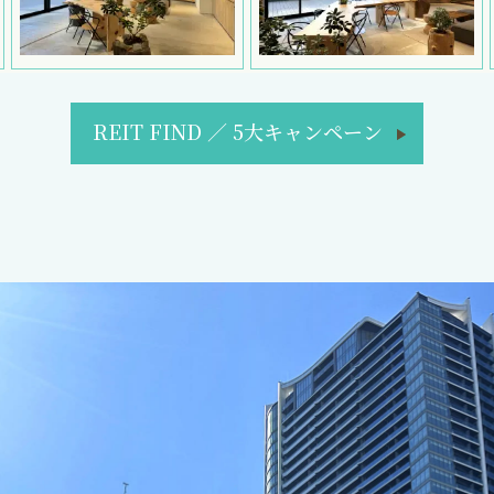
REIT FIND
／
5大キャンペーン