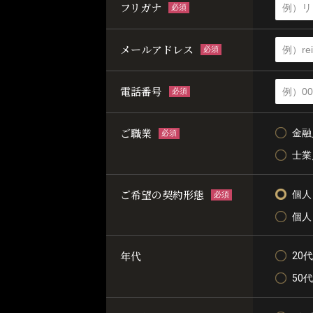
フリガナ
必須
メールアドレス
必須
電話番号
必須
ご職業
金融
必須
士業
ご希望の契約形態
個人
必須
個人
年代
20代
50