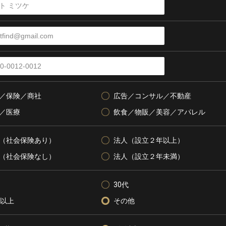
／保険／商社
広告／コンサル／不動産
／医療
飲食／物販／美容／アパレル
（社会保険あり）
法人（設立２年以上）
（社会保険なし）
法人（設立２年未満）
30代
代以上
その他