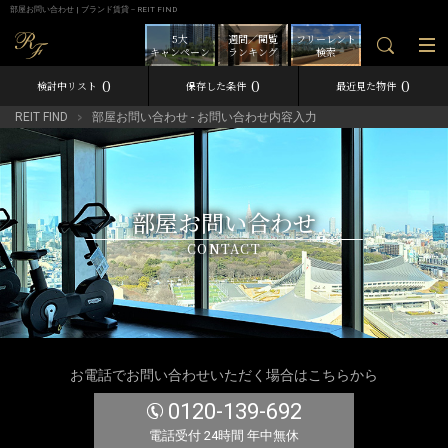
部屋お問い合わせ | ブランド賃貸－REIT FIND
5大
週間／閲覧
フリーレント
キャンペーン
ランキング
検索
0
0
0
検討中リスト
保存した条件
最近見た物件
REIT FIND
部屋お問い合わせ - お問い合わせ内容入力
部屋お問い合わせ
CONTACT
お電話でお問い合わせいただく場合はこちらから
0120-139-692
電話受付 24時間 年中無休