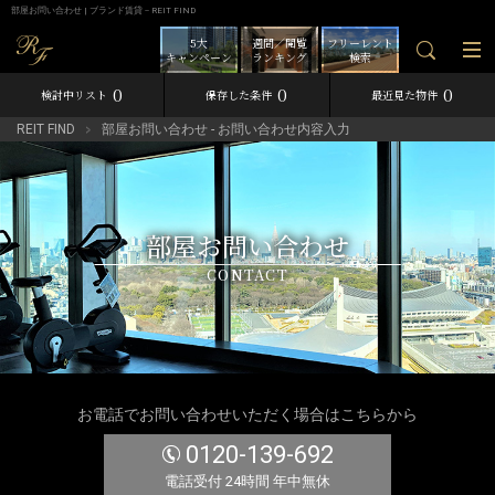
部屋お問い合わせ | ブランド賃貸－REIT FIND
5大
週間／閲覧
フリーレント
キャンペーン
ランキング
検索
0
0
0
検討中リスト
保存した条件
最近見た物件
REIT FIND
部屋お問い合わせ - お問い合わせ内容入力
部屋お問い合わせ
CONTACT
お電話でお問い合わせいただく場合はこちらから
0120-139-692
電話受付 24時間 年中無休