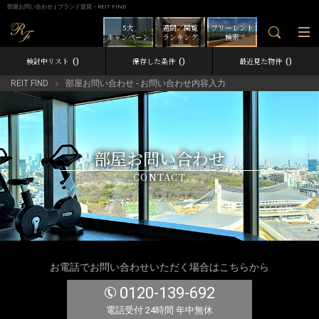
部屋お問い合わせ | ブランド賃貸－REIT FIND
5大
週間／閲覧
フリーレント
キャンペーン
ランキング
検索
0
0
0
検討中リスト
保存した条件
最近見た物件
REIT FIND
部屋お問い合わせ - お問い合わせ内容入力
部屋お問い合わせ
CONTACT
お電話でお問い合わせいただく場合はこちらから
0120-139-692
電話受付 24時間 年中無休