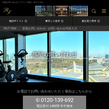
部屋お問い合わせ | ブランド賃貸－REIT FIND
5大
週間／閲覧
フリーレント
キャンペーン
ランキング
検索
0
0
0
検討中リスト
保存した条件
最近見た物件
REIT FIND
部屋お問い合わせ - お問い合わせ内容入力
部屋お問い合わせ
CONTACT
お電話でお問い合わせいただく場合はこちらから
0120-139-692
電話受付 24時間 年中無休