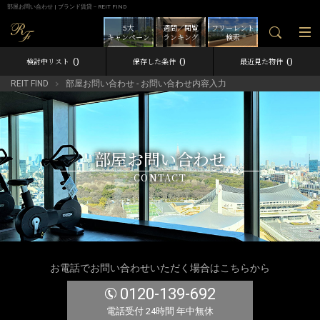
部屋お問い合わせ | ブランド賃貸－REIT FIND
5大
週間／閲覧
フリーレント
キャンペーン
ランキング
検索
0
0
0
検討中リスト
保存した条件
最近見た物件
REIT FIND
部屋お問い合わせ - お問い合わせ内容入力
部屋お問い合わせ
CONTACT
お電話でお問い合わせいただく場合はこちらから
0120-139-692
電話受付 24時間 年中無休