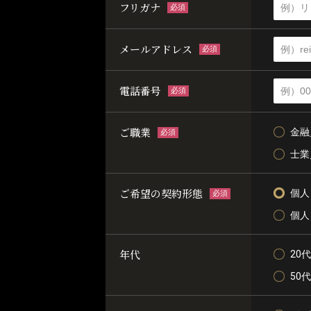
フリガナ
必須
メールアドレス
必須
電話番号
必須
ご職業
金融
必須
士業
ご希望の契約形態
個人
必須
個人
年代
20代
50