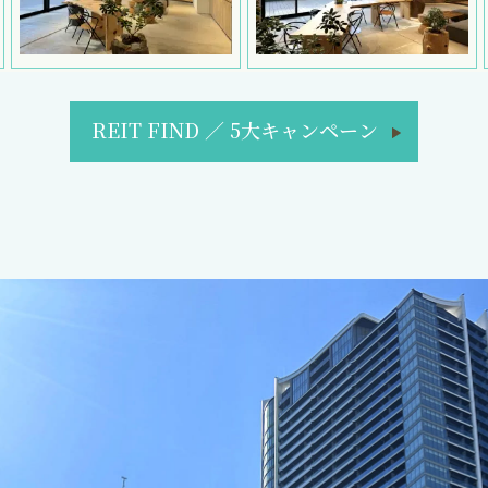
REIT FIND
／
5大キャンペーン