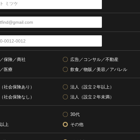
／保険／商社
広告／コンサル／不動産
／医療
飲食／物販／美容／アパレル
（社会保険あり）
法人（設立２年以上）
（社会保険なし）
法人（設立２年未満）
30代
代以上
その他