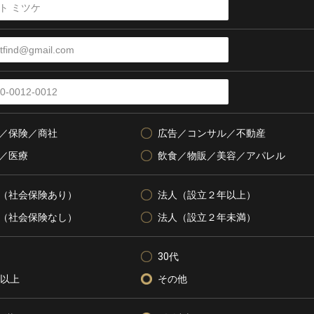
／保険／商社
広告／コンサル／不動産
／医療
飲食／物販／美容／アパレル
（社会保険あり）
法人（設立２年以上）
（社会保険なし）
法人（設立２年未満）
30代
代以上
その他