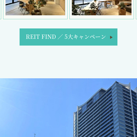
REIT FIND
／
5大キャンペーン