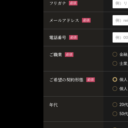
フリガナ
必須
メールアドレス
必須
電話番号
必須
ご職業
金融
必須
士業
ご希望の契約形態
個人
必須
個人
年代
20代
50