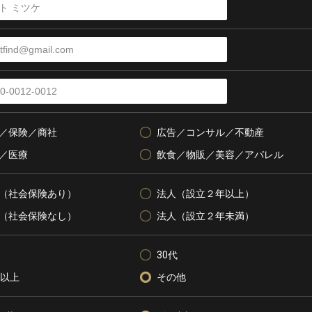
／保険／商社
広告／コンサル／不動産
／医療
飲食／物販／美容／アパレル
（社会保険あり）
法人（設立２年以上）
（社会保険なし）
法人（設立２年未満）
30代
代以上
その他