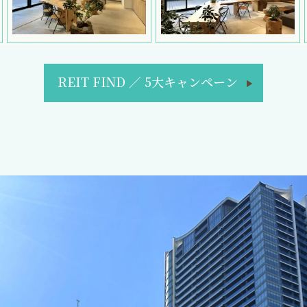
REIT FIND
／
5大キャンペーン