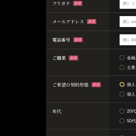
フリガナ
必須
メールアドレス
必須
電話番号
必須
ご職業
金融
必須
士業
ご希望の契約形態
個人
必須
個人
年代
20代
50