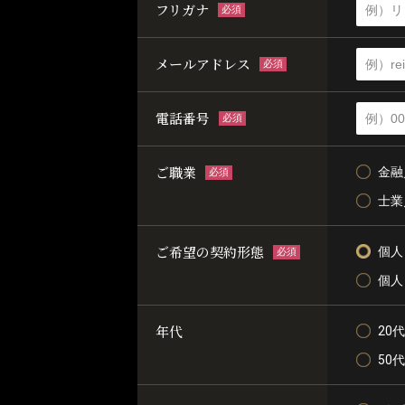
フリガナ
必須
メールアドレス
必須
電話番号
必須
ご職業
金融
必須
士業
ご希望の契約形態
個人
必須
個人
年代
20代
50