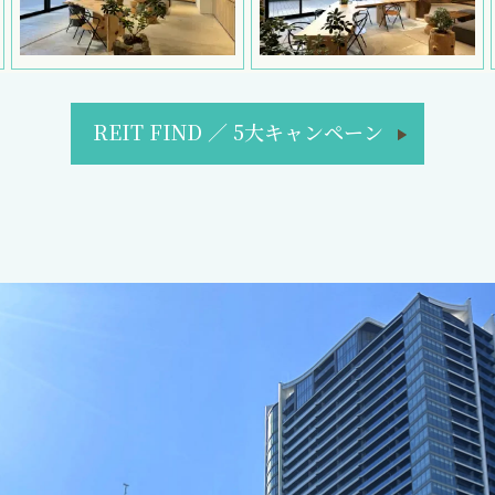
REIT FIND
／
5大キャンペーン