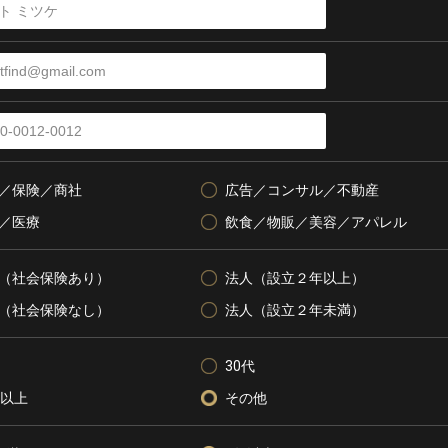
／保険／商社
広告／コンサル／不動産
／医療
飲食／物販／美容／アパレル
（社会保険あり）
法人（設立２年以上）
（社会保険なし）
法人（設立２年未満）
30代
代以上
その他