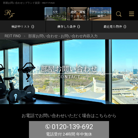
部屋お問い合わせ | ブランド賃貸－REIT FIND
5大
週間／閲覧
フリーレント
キャンペーン
ランキング
検索
0
0
0
検討中リスト
保存した条件
最近見た物件
REIT FIND
部屋お問い合わせ - お問い合わせ内容入力
部屋お問い合わせ
CONTACT
お電話でお問い合わせいただく場合はこちらから
0120-139-692
電話受付 24時間 年中無休