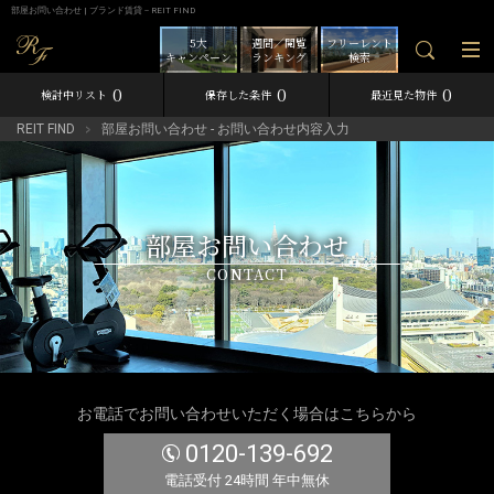
部屋お問い合わせ | ブランド賃貸－REIT FIND
5大
週間／閲覧
フリーレント
キャンペーン
ランキング
検索
0
0
0
検討中リスト
保存した条件
最近見た物件
REIT FIND
部屋お問い合わせ - お問い合わせ内容入力
部屋お問い合わせ
CONTACT
お電話でお問い合わせいただく場合はこちらから
0120-139-692
電話受付 24時間 年中無休