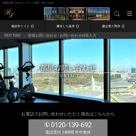
部屋お問い合わせ | ブランド賃貸－REIT FIND
5大
週間／閲覧
フリーレント
キャンペーン
ランキング
検索
0
0
0
検討中リスト
保存した条件
最近見た物件
REIT FIND
部屋お問い合わせ - お問い合わせ内容入力
部屋お問い合わせ
CONTACT
お電話でお問い合わせいただく場合はこちらから
0120-139-692
電話受付 24時間 年中無休