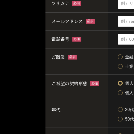
フリガナ
必須
メールアドレス
必須
電話番号
必須
ご職業
金融
必須
士業
ご希望の契約形態
個人
必須
個人
年代
20代
50