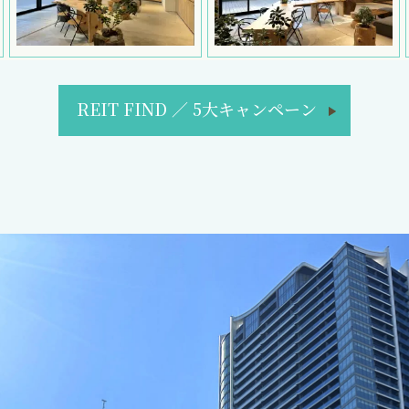
REIT FIND
／
5大キャンペーン