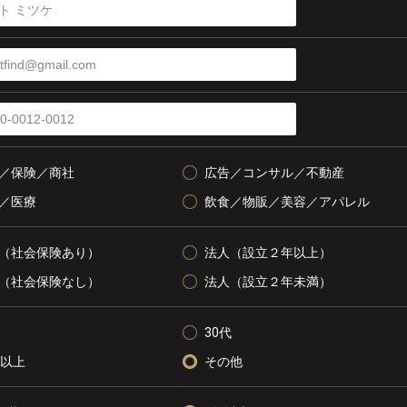
／保険／商社
広告／コンサル／不動産
／医療
飲食／物販／美容／アパレル
（社会保険あり）
法人（設立２年以上）
（社会保険なし）
法人（設立２年未満）
30代
代以上
その他