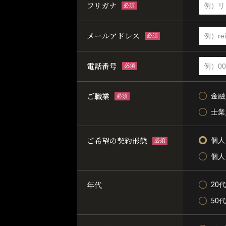
フリガナ
必須
メールアドレス
必須
電話番号
必須
ご職業
金融
必須
士業
ご希望の契約形態
個人
必須
個人
年代
20代
50