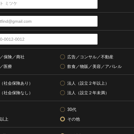
／保険／商社
広告／コンサル／不動産
／医療
飲食／物販／美容／アパレル
（社会保険あり）
法人（設立２年以上）
（社会保険なし）
法人（設立２年未満）
30代
代以上
その他