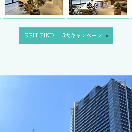
REIT FIND
／
5大キャンペーン