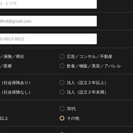
／保険／商社
広告／コンサル／不動産
／医療
飲食／物販／美容／アパレル
（社会保険あり）
法人（設立２年以上）
（社会保険なし）
法人（設立２年未満）
30代
代以上
その他