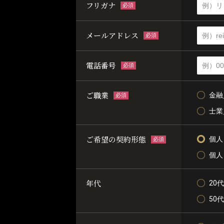
フリガナ
必須
メールアドレス
必須
電話番号
必須
ご職業
金融
必須
士業
ご希望の契約形態
個人
必須
個人
年代
20代
50