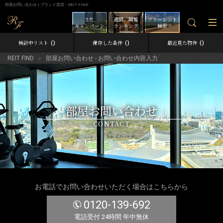
部屋お問い合わせ | ブランド賃貸－REIT FIND
5大
週間／閲覧
フリーレント
キャンペーン
ランキング
検索
0
0
0
検討中リスト
保存した条件
最近見た物件
REIT FIND
部屋お問い合わせ - お問い合わせ内容入力
部屋お問い合わせ
CONTACT
お電話でお問い合わせいただく場合はこちらから
0120-139-692
電話受付 24時間 年中無休