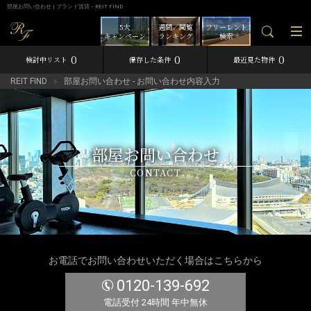
部屋お問い合わせ | ブランド賃貸－REIT FIND
5大
週間／閲覧
フリーレント
キャンペーン
ランキング
検索
0
0
0
検討中リスト
保存した条件
最近見た物件
REIT FIND
部屋お問い合わせ - お問い合わせ内容入力
部屋お問い合わせ
CONTACT
お電話でお問い合わせいただく場合はこちらから
0120-139-692
電話受付 24時間 年中無休