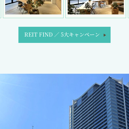
REIT FIND
／
5大キャンペーン