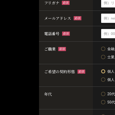
フリガナ
必須
メールアドレス
必須
電話番号
必須
ご職業
金融
必須
士業
ご希望の契約形態
個人
必須
個人
年代
20代
50