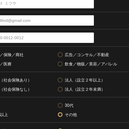
／保険／商社
広告／コンサル／不動産
／医療
飲食／物販／美容／アパレル
（社会保険あり）
法人（設立２年以上）
（社会保険なし）
法人（設立２年未満）
30代
代以上
その他