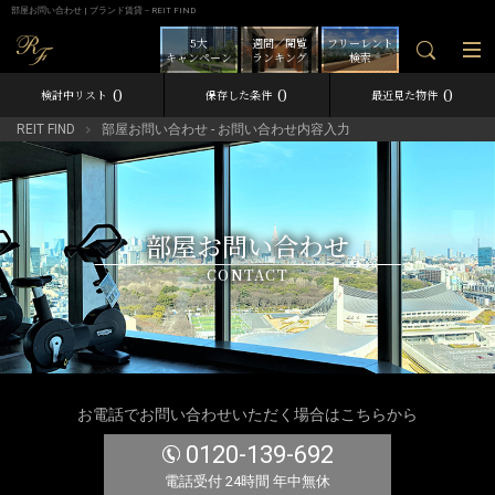
部屋お問い合わせ | ブランド賃貸－REIT FIND
5大
週間／閲覧
フリーレント
キャンペーン
ランキング
検索
0
0
0
検討中リスト
保存した条件
最近見た物件
REIT FIND
部屋お問い合わせ - お問い合わせ内容入力
部屋お問い合わせ
CONTACT
お電話でお問い合わせいただく場合はこちらから
0120-139-692
電話受付 24時間 年中無休