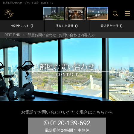
部屋お問い合わせ | ブランド賃貸－REIT FIND
5大
週間／閲覧
フリーレント
キャンペーン
ランキング
検索
0
0
0
検討中リスト
保存した条件
最近見た物件
REIT FIND
部屋お問い合わせ - お問い合わせ内容入力
部屋お問い合わせ
CONTACT
お電話でお問い合わせいただく場合はこちらから
0120-139-692
電話受付 24時間 年中無休