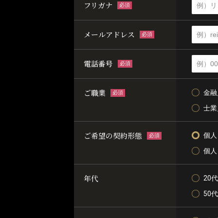
フリガナ
必須
メールアドレス
必須
電話番号
必須
ご職業
金融
必須
士業
ご希望の契約形態
個人
必須
個人
年代
20代
50