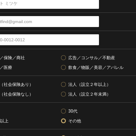
／保険／商社
広告／コンサル／不動産
／医療
飲食／物販／美容／アパレル
（社会保険あり）
法人（設立２年以上）
（社会保険なし）
法人（設立２年未満）
30代
代以上
その他