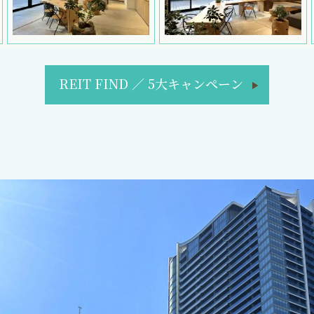
REIT FIND
／
5大キャンペーン