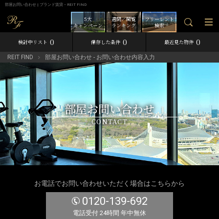
部屋お問い合わせ | ブランド賃貸－REIT FIND
5大
週間／閲覧
フリーレント
キャンペーン
ランキング
検索
0
0
0
検討中リスト
保存した条件
最近見た物件
REIT FIND
部屋お問い合わせ - お問い合わせ内容入力
部屋お問い合わせ
CONTACT
お電話でお問い合わせいただく場合はこちらから
0120-139-692
電話受付 24時間 年中無休