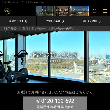
部屋お問い合わせ | ブランド賃貸－REIT FIND
5大
週間／閲覧
フリーレント
キャンペーン
ランキング
検索
0
0
0
検討中リスト
保存した条件
最近見た物件
REIT FIND
部屋お問い合わせ - お問い合わせ内容入力
部屋お問い合わせ
CONTACT
お電話でお問い合わせいただく場合はこちらから
0120-139-692
電話受付 24時間 年中無休