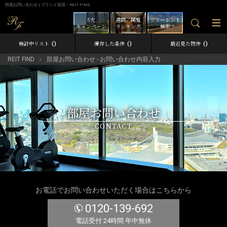
部屋お問い合わせ | ブランド賃貸－REIT FIND
5大
週間／閲覧
フリーレント
キャンペーン
ランキング
検索
0
0
0
検討中リスト
保存した条件
最近見た物件
REIT FIND
部屋お問い合わせ - お問い合わせ内容入力
部屋お問い合わせ
CONTACT
お電話でお問い合わせいただく場合はこちらから
0120-139-692
電話受付 24時間 年中無休