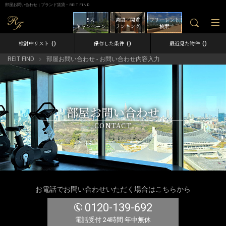
部屋お問い合わせ | ブランド賃貸－REIT FIND
5大
週間／閲覧
フリーレント
キャンペーン
ランキング
検索
0
0
0
検討中リスト
保存した条件
最近見た物件
REIT FIND
部屋お問い合わせ - お問い合わせ内容入力
部屋お問い合わせ
CONTACT
お電話でお問い合わせいただく場合はこちらから
0120-139-692
電話受付 24時間 年中無休