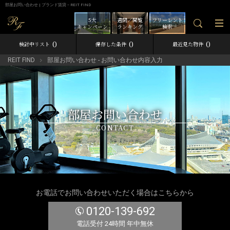
部屋お問い合わせ | ブランド賃貸－REIT FIND
5大
週間／閲覧
フリーレント
キャンペーン
ランキング
検索
0
0
0
検討中リスト
保存した条件
最近見た物件
REIT FIND
部屋お問い合わせ - お問い合わせ内容入力
部屋お問い合わせ
CONTACT
お電話でお問い合わせいただく場合はこちらから
0120-139-692
電話受付 24時間 年中無休