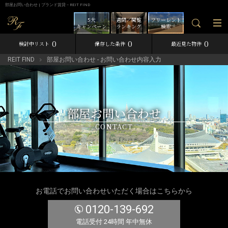
部屋お問い合わせ | ブランド賃貸－REIT FIND
5大
週間／閲覧
フリーレント
キャンペーン
ランキング
検索
0
0
0
検討中リスト
保存した条件
最近見た物件
REIT FIND
部屋お問い合わせ - お問い合わせ内容入力
部屋お問い合わせ
CONTACT
お電話でお問い合わせいただく場合はこちらから
0120-139-692
電話受付 24時間 年中無休