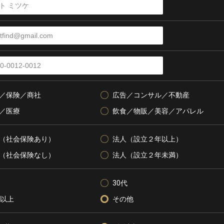
／保険／商社
広告／コンサル／不動産
／医療
飲食／物販／美容／アパレル
（社会保険あり）
法人（設立２年以上）
（社会保険なし）
法人（設立２年未満）
30代
代以上
その他