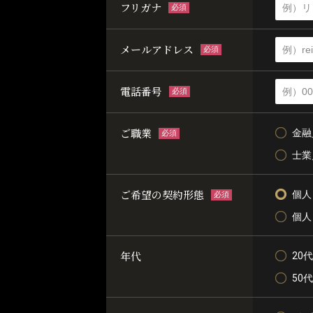
フリガナ
必須
メールアドレス
必須
電話番号
必須
ご職業
金融
必須
士業
ご希望の契約形態
個人
必須
個人
年代
20代
50