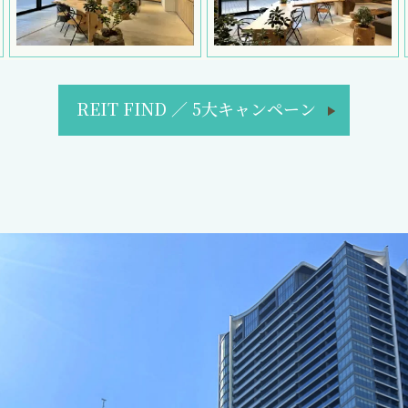
REIT FIND
／
5大キャンペーン