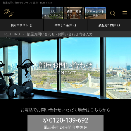
部屋お問い合わせ | ブランド賃貸－REIT FIND
5大
週間／閲覧
フリーレント
キャンペーン
ランキング
検索
0
0
0
検討中リスト
保存した条件
最近見た物件
REIT FIND
部屋お問い合わせ - お問い合わせ内容入力
部屋お問い合わせ
CONTACT
お電話でお問い合わせいただく場合はこちらから
0120-139-692
電話受付 24時間 年中無休