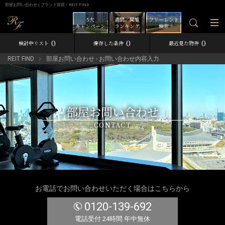
部屋お問い合わせ | ブランド賃貸－REIT FIND
5大
週間／閲覧
フリーレント
キャンペーン
ランキング
検索
0
0
0
検討中リスト
保存した条件
最近見た物件
REIT FIND
部屋お問い合わせ - お問い合わせ内容入力
部屋お問い合わせ
CONTACT
お電話でお問い合わせいただく場合はこちらから
0120-139-692
電話受付 24時間 年中無休