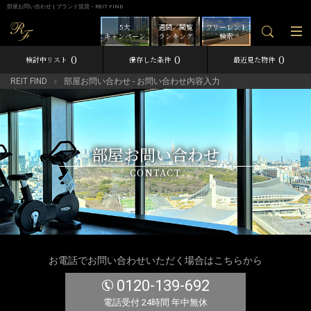
部屋お問い合わせ | ブランド賃貸－REIT FIND
5大
週間／閲覧
フリーレント
キャンペーン
ランキング
検索
0
0
0
検討中リスト
保存した条件
最近見た物件
REIT FIND
部屋お問い合わせ - お問い合わせ内容入力
部屋お問い合わせ
CONTACT
お電話でお問い合わせいただく場合はこちらから
0120-139-692
電話受付 24時間 年中無休