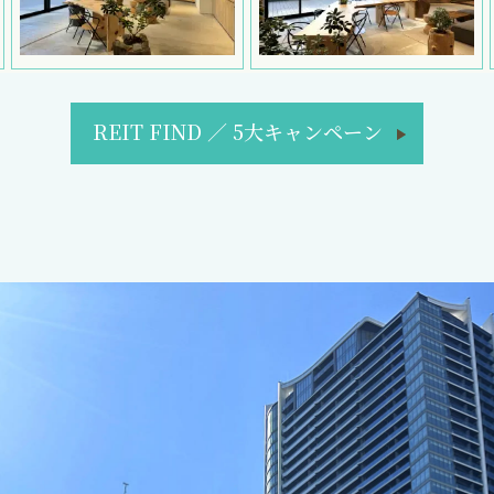
REIT FIND
／
5大キャンペーン