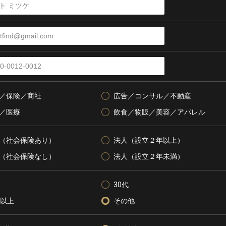
／保険／商社
広告／コンサル／不動産
／医療
飲食／物販／美容／アパレル
（社会保険あり）
法人（設立２年以上）
（社会保険なし）
法人（設立２年未満）
30代
代以上
その他