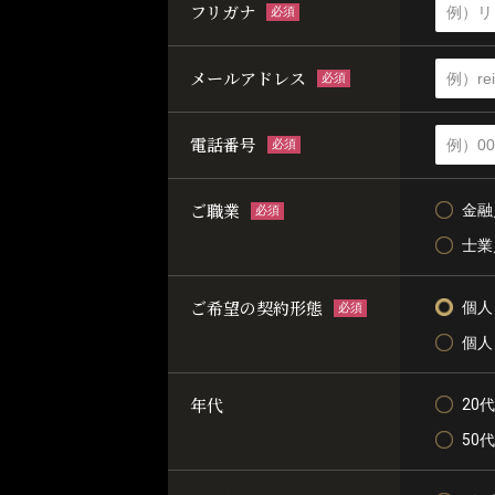
フリガナ
必須
メールアドレス
必須
電話番号
必須
ご職業
金融
必須
士業
ご希望の契約形態
個人
必須
個人
年代
20代
50