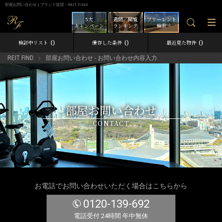
部屋お問い合わせ | ブランド賃貸－REIT FIND
5大
週間／閲覧
フリーレント
キャンペーン
ランキング
検索
0
0
0
検討中リスト
保存した条件
最近見た物件
REIT FIND
部屋お問い合わせ - お問い合わせ内容入力
部屋お問い合わせ
CONTACT
お電話でお問い合わせいただく場合はこちらから
0120-139-692
電話受付 24時間 年中無休