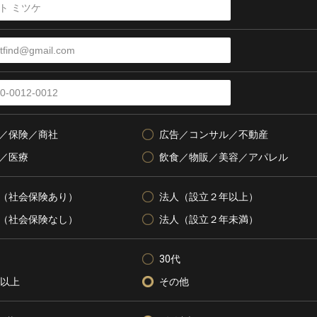
／保険／商社
広告／コンサル／不動産
／医療
飲食／物販／美容／アパレル
（社会保険あり）
法人（設立２年以上）
（社会保険なし）
法人（設立２年未満）
30代
代以上
その他