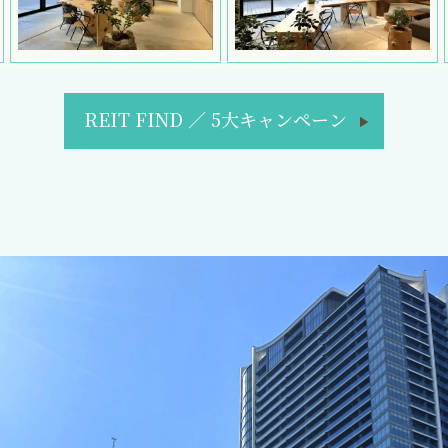
REIT FIND
／
5大キャンペーン