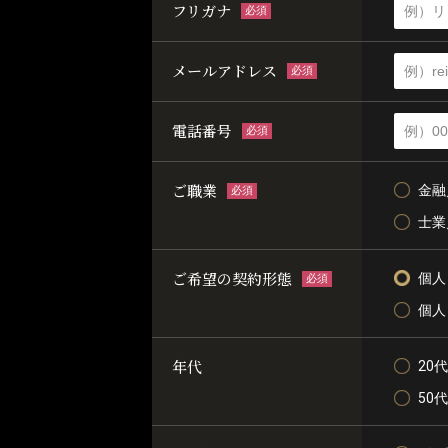
フリガナ
必須
メールアドレス
必須
電話番号
必須
ご職業
金融
必須
士業
ご希望の契約形態
個人
必須
個人
年代
20代
50