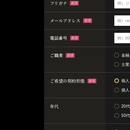
フリガナ
必須
メールアドレス
必須
電話番号
必須
ご職業
金融
必須
士業
ご希望の契約形態
個人
必須
個人
年代
20代
50