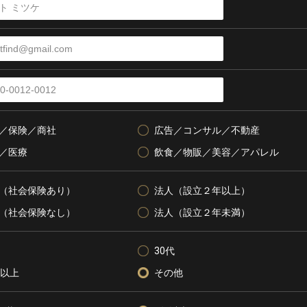
／保険／商社
広告／コンサル／不動産
／医療
飲食／物販／美容／アパレル
（社会保険あり）
法人（設立２年以上）
（社会保険なし）
法人（設立２年未満）
30代
代以上
その他