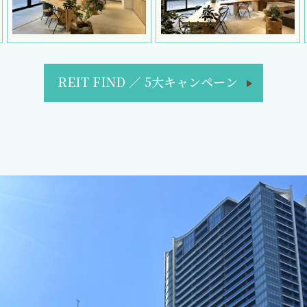
REIT FIND
／
5大キャンペーン