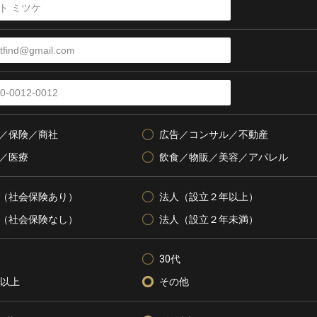
／保険／商社
広告／コンサル／不動産
／医療
飲食／物販／美容／アパレル
（社会保険あり）
法人（設立２年以上）
（社会保険なし）
法人（設立２年未満）
30代
代以上
その他