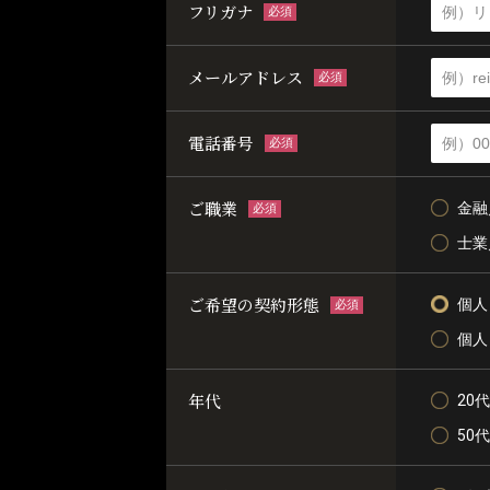
フリガナ
必須
メールアドレス
必須
電話番号
必須
ご職業
金融
必須
士業
ご希望の契約形態
個人
必須
個人
年代
20代
50