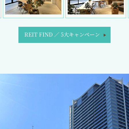
REIT FIND
／
5大キャンペーン