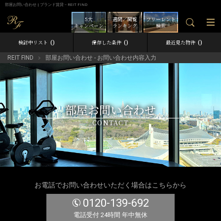
部屋お問い合わせ | ブランド賃貸－REIT FIND
5大
週間／閲覧
フリーレント
キャンペーン
ランキング
検索
0
0
0
検討中リスト
保存した条件
最近見た物件
REIT FIND
部屋お問い合わせ - お問い合わせ内容入力
部屋お問い合わせ
CONTACT
お電話でお問い合わせいただく場合はこちらから
0120-139-692
電話受付 24時間 年中無休