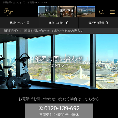
部屋お問い合わせ | ブランド賃貸－REIT FIND
5大
週間／閲覧
フリーレント
キャンペーン
ランキング
検索
0
0
0
検討中リスト
保存した条件
最近見た物件
REIT FIND
部屋お問い合わせ - お問い合わせ内容入力
部屋お問い合わせ
CONTACT
お電話でお問い合わせいただく場合はこちらから
0120-139-692
電話受付 24時間 年中無休