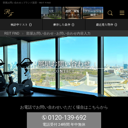
部屋お問い合わせ | ブランド賃貸－REIT FIND
5大
週間／閲覧
フリーレント
キャンペーン
ランキング
検索
0
0
0
検討中リスト
保存した条件
最近見た物件
REIT FIND
部屋お問い合わせ - お問い合わせ内容入力
部屋お問い合わせ
CONTACT
お電話でお問い合わせいただく場合はこちらから
0120-139-692
電話受付 24時間 年中無休