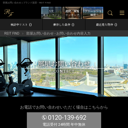
部屋お問い合わせ | ブランド賃貸－REIT FIND
5大
週間／閲覧
フリーレント
キャンペーン
ランキング
検索
0
0
0
検討中リスト
保存した条件
最近見た物件
REIT FIND
部屋お問い合わせ - お問い合わせ内容入力
部屋お問い合わせ
CONTACT
お電話でお問い合わせいただく場合はこちらから
0120-139-692
電話受付 24時間 年中無休