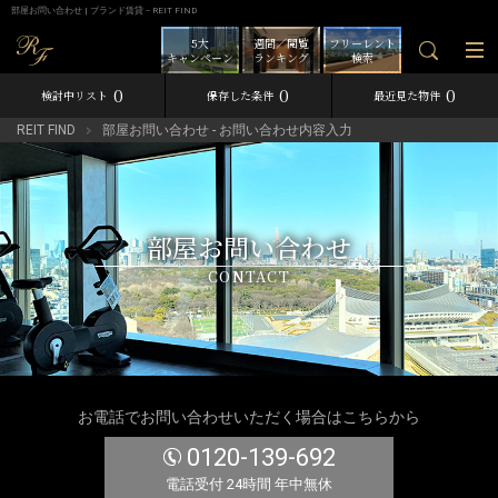
部屋お問い合わせ | ブランド賃貸－REIT FIND
5大
週間／閲覧
フリーレント
キャンペーン
ランキング
検索
0
0
0
検討中リスト
保存した条件
最近見た物件
REIT FIND
部屋お問い合わせ - お問い合わせ内容入力
部屋お問い合わせ
CONTACT
お電話でお問い合わせいただく場合はこちらから
0120-139-692
電話受付 24時間 年中無休