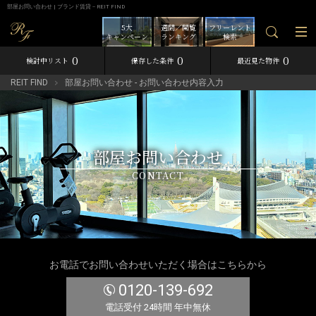
部屋お問い合わせ | ブランド賃貸－REIT FIND
5大
週間／閲覧
フリーレント
キャンペーン
ランキング
検索
0
0
0
検討中リスト
保存した条件
最近見た物件
REIT FIND
部屋お問い合わせ - お問い合わせ内容入力
部屋お問い合わせ
CONTACT
お電話でお問い合わせいただく場合はこちらから
0120-139-692
電話受付 24時間 年中無休