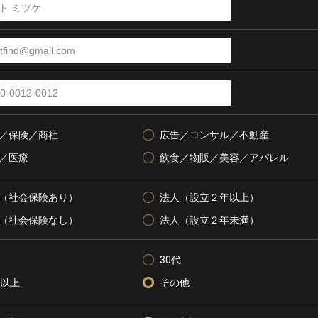
／保険／商社
広告／コンサル／不動産
／医療
飲食／物販／美容／アパレル
（社会保険あり）
法人（設立２年以上）
（社会保険なし）
法人（設立２年未満）
30代
代以上
その他