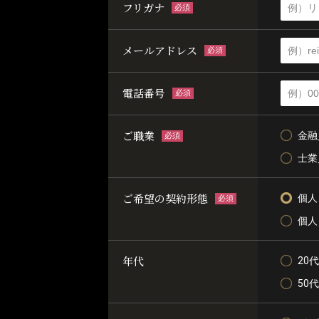
フリガナ
必須
メールアドレス
必須
電話番号
必須
ご職業
金融
必須
士業
ご希望の契約形態
個人
必須
個人
年代
20代
50