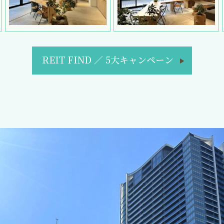
REIT FIND
／
5大キャンペーン