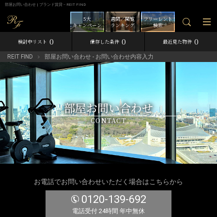
部屋お問い合わせ | ブランド賃貸－REIT FIND
5大
週間／閲覧
フリーレント
キャンペーン
ランキング
検索
0
0
0
検討中リスト
保存した条件
最近見た物件
REIT FIND
部屋お問い合わせ - お問い合わせ内容入力
部屋お問い合わせ
CONTACT
お電話でお問い合わせいただく場合はこちらから
0120-139-692
電話受付 24時間 年中無休