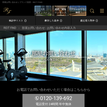
部屋お問い合わせ | ブランド賃貸－REIT FIND
5大
週間／閲覧
フリーレント
キャンペーン
ランキング
検索
0
0
0
検討中リスト
保存した条件
最近見た物件
REIT FIND
部屋お問い合わせ - お問い合わせ内容入力
部屋お問い合わせ
CONTACT
お電話でお問い合わせいただく場合はこちらから
0120-139-692
電話受付 24時間 年中無休