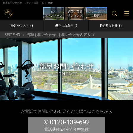
部屋お問い合わせ | ブランド賃貸－REIT FIND
5大
週間／閲覧
フリーレント
キャンペーン
ランキング
検索
0
0
0
検討中リスト
保存した条件
最近見た物件
REIT FIND
部屋お問い合わせ - お問い合わせ内容入力
部屋お問い合わせ
CONTACT
お電話でお問い合わせいただく場合はこちらから
0120-139-692
電話受付 24時間 年中無休