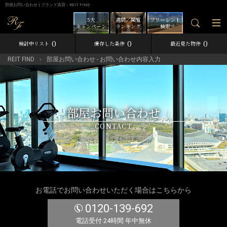
部屋お問い合わせ | ブランド賃貸－REIT FIND
5大
週間／閲覧
フリーレント
キャンペーン
ランキング
検索
0
0
0
検討中リスト
保存した条件
最近見た物件
REIT FIND
部屋お問い合わせ - お問い合わせ内容入力
部屋お問い合わせ
CONTACT
お電話でお問い合わせいただく場合はこちらから
0120-139-692
電話受付 24時間 年中無休