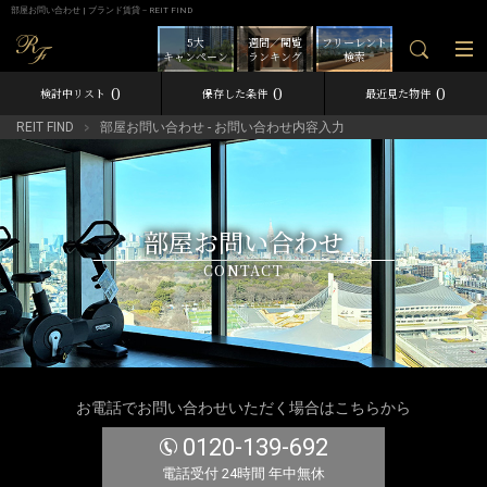
部屋お問い合わせ | ブランド賃貸－REIT FIND
5大
週間／閲覧
フリーレント
キャンペーン
ランキング
検索
0
0
0
検討中リスト
保存した条件
最近見た物件
REIT FIND
部屋お問い合わせ - お問い合わせ内容入力
部屋お問い合わせ
CONTACT
お電話でお問い合わせいただく場合はこちらから
0120-139-692
電話受付 24時間 年中無休